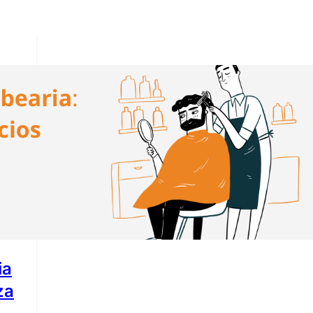
ia
za