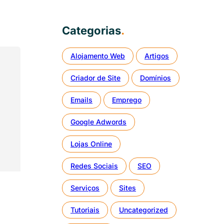
Categorias
.
Alojamento Web
Artigos
Criador de Site
Domínios
Emails
Emprego
Google Adwords
Lojas Online
Redes Sociais
SEO
Serviços
Sites
Tutoriais
Uncategorized