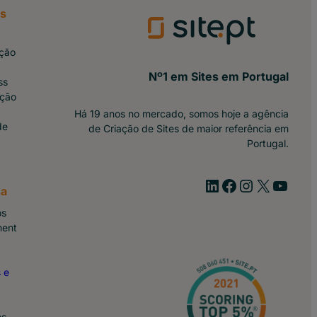
os
ção
Nº1 em Sites em Portugal
ss
ação
Há 19 anos no mercado, somos hoje a agência
de
de Criação de Sites de maior referência em
Portugal.
Linkedin
Facebook
Instagram
https://x.com/site_pt
YouTube
a
ós
ment
 e
es