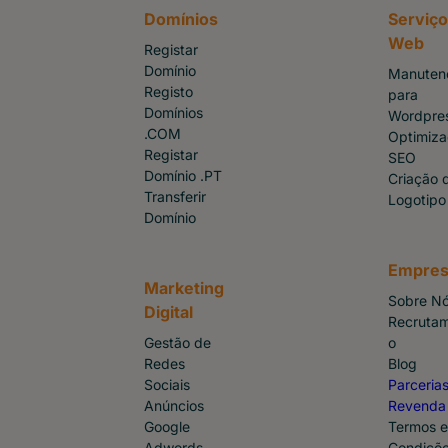
Domínios
Serviç
Web
Registar
Domínio
Manuten
Registo
para
Domínios
Wordpre
.COM
Optimiz
Registar
SEO
Domínio .PT
Criação 
Transferir
Logotipo
Domínio
Empres
Marketing
Sobre N
Digital
Recruta
Gestão de
o
Redes
Blog
Sociais
Parcerias
Anúncios
Revenda
Google
Termos e
Adwords
Condiçõ