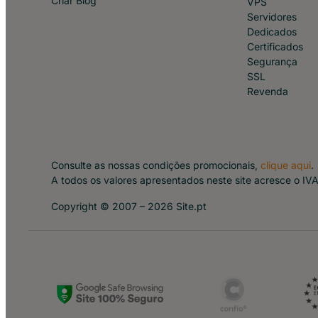
Criar Blog
VPS
Servidores
Dedicados
Certificados
Segurança
SSL
Revenda
Consulte as nossas condições promocionais,
clique aqui
.
A todos os valores apresentados neste site acresce o IVA 
Copyright © 2007 – 2026 Site.pt