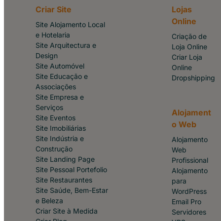
Criar Site
Lojas
Online
Site Alojamento Local
e Hotelaria
Criação de
Site Arquitectura e
Loja Online
Design
Criar Loja
Site Automóvel
Online
Site Educação e
Dropshipping
Associações
Site Empresa e
Serviços
Alojament
Site Eventos
o Web
Site Imobiliárias
Site Indústria e
Alojamento
Construção
Web
Site Landing Page
Profissional
Site Pessoal Portefolio
Alojamento
Site Restaurantes
para
Site Saúde, Bem-Estar
WordPress
e Beleza
Email Pro
Criar Site à Medida
Servidores