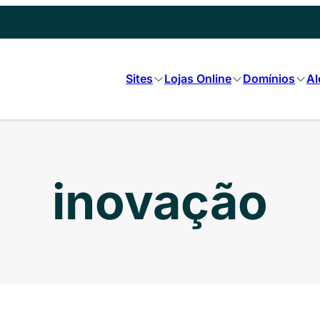
Sites
Lojas Online
Domínios
Al
inovação