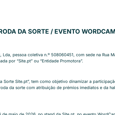
RODA DA SORTE / EVENTO WORDCAM
, Lda, pessoa coletiva n.º 508060451, com sede na Rua Ma
ada por “Site.pt” ou “Entidade Promotora”.
Sorte Site.pt”, tem como objetivo dinamizar a participação
a da sorte com atribuição de prémios imediatos e da habil
 de maio de 2026, no stand da Site.pt, no evento WordCam