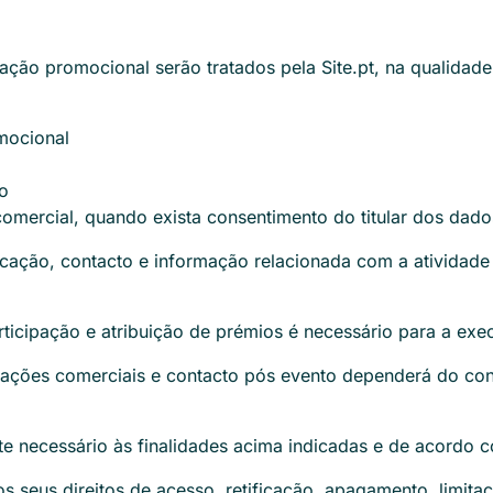
ção promocional serão tratados pela Site.pt, na qualidade
mocional
o
omercial, quando exista consentimento do titular dos dado
icação, contacto e informação relacionada com a atividade 
rticipação e atribuição de prémios é necessário para a ex
dações comerciais e contacto pós evento dependerá do con
 necessário às finalidades acima indicadas e de acordo com
s seus direitos de acesso, retificação, apagamento, limita