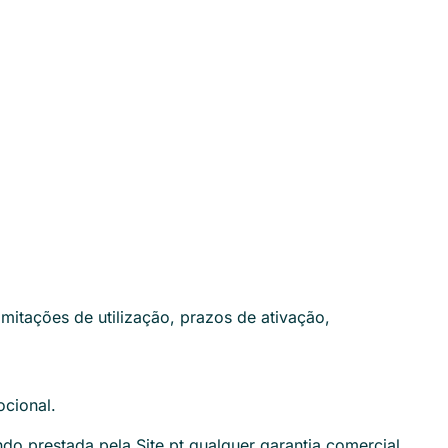
imitações de utilização, prazos de ativação,
ocional.
do prestada pela Site.pt qualquer garantia comercial,