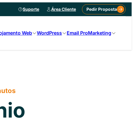
Suporte
Área Cliente
Pedir Proposta
ojamento Web
WordPress
Email Pro
Marketing
nutos
nio