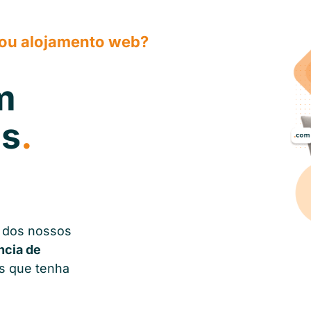
 ou alojamento web?
m
es
.
a dos nossos
ncia de
s que tenha