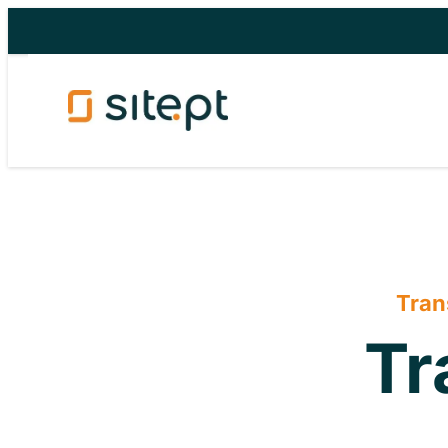
Saltar
para
o
conteúdo
Tran
Tr