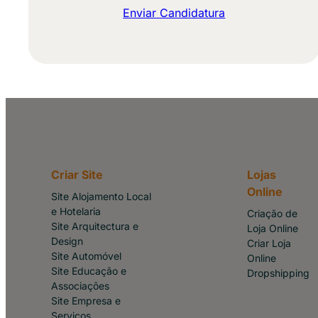
Enviar Candidatura
Criar Site
Lojas
Online
Site Alojamento Local
e Hotelaria
Criação de
Site Arquitectura e
Loja Online
Design
Criar Loja
Site Automóvel
Online
Site Educação e
Dropshipping
Associações
Site Empresa e
Serviços