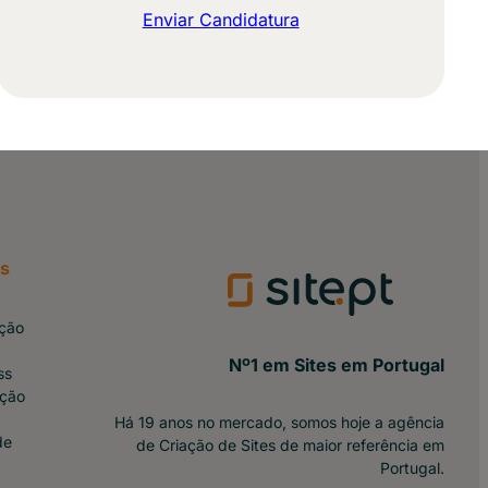
Enviar Candidatura
os
ção
Nº1 em Sites em Portugal
ss
ação
Há 19 anos no mercado, somos hoje a agência
de
de Criação de Sites de maior referência em
Portugal.