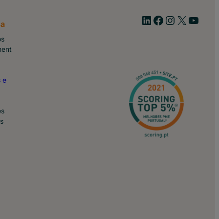
Linkedin
Facebook
Instagram
https://x.com/site_pt
YouTube
a
ós
ment
 e
es
s