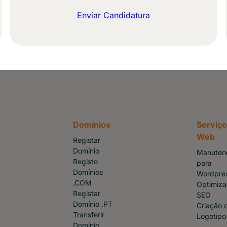
Enviar Candidatura
Domínios
Serviç
Web
Registar
Domínio
Manuten
Registo
para
Domínios
Wordpre
.COM
Optimiz
Registar
SEO
Domínio .PT
Criação 
Transferir
Logotipo
Domínio