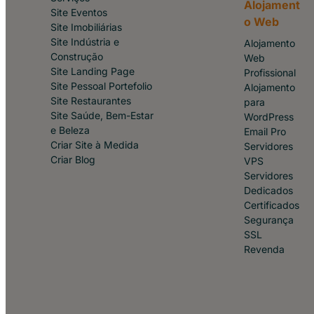
Alojament
Site Eventos
o Web
Site Imobiliárias
Site Indústria e
Alojamento
Construção
Web
Site Landing Page
Profissional
Site Pessoal Portefolio
Alojamento
Site Restaurantes
para
Site Saúde, Bem-Estar
WordPress
e Beleza
Email Pro
Criar Site à Medida
Servidores
Criar Blog
VPS
Servidores
Dedicados
Certificados
Segurança
SSL
Revenda