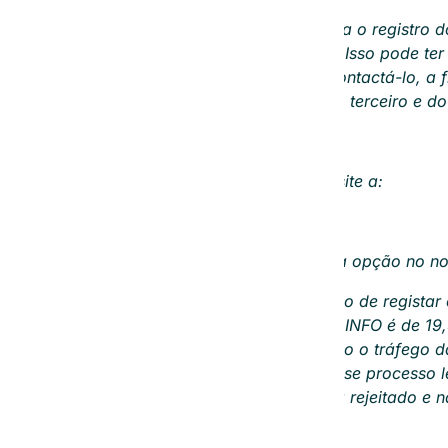
Recebemos uma solicitação para o registro d
proprietário de www.dominio.pt Isso pode ter
portanto, sob a obrigação de contactá-lo, a fim
que rejeitaremos a aplicação do terceiro e do 
www.dominio.info
Após acordo, vamos ligar este site a:
www.dominio.pt
Isso significa que terá a primeira opção no n
Normalmente, temos a obrigação de registar 
O preço anual para a extensão .INFO é de 19
Quando o link for concluído, todo o tráfego 
vinculado à ao seu site atual. Esse processo
alcance mundial. O terceiro será rejeitado e
Mais informação: