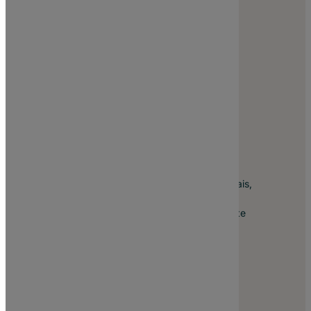
Consulte as nossas condições promocionais,
clique aqui
.
A todos os valores apresentados neste site
acresce o IVA à taxa legal em vigor.
Copyright © 2007 – 2026 Site.pt