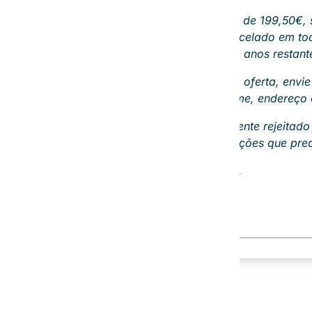
Receberá uma fatura única de 199,50€, 
Este contrato pode ser cancelado em t
valor pago pelo número de anos restant
Se você concordar com a nossa oferta, envie
receber este e-mail com seu nome, endereço e
A terceiro parte será posteriormente rejeitad
confirmação e todas as informações que prec
Com os melhores cumprimentos,
Tiago Oliveira
IDS Portugal
www.idsportugal.com