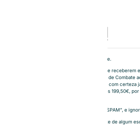
Mesmo esquema, nome diferente.
Desta forma aconselhamos a todos que receberem es
electrónica
junto da Unidade Nacional de Combate ao
de ajudar a denunciar esta prática que com certeza
desconhecimento acabam por pagar os
199,50€, por
prática.
Por fim deverá marcar o email como “SPAM”, e ignor
Caso tenha alguma duvida ou necessite de algum esc
contacte-nos
.