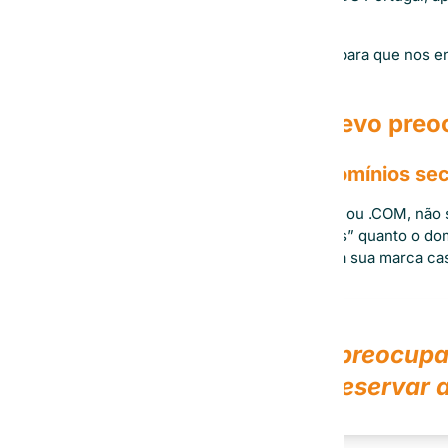
edifício Regus em Lisboa
Tentamos ainda contactar a entidade para que nos e
domínio mas não obtivemos resposta.
Porque é que não me devo preo
Dominios .EU e .INFO são domínios se
Se você é proprietário do dominio .PT ou .COM, não 
domínios nunca serão tão “autoritários” quanto o do
.EU ou .INFO conseguirá fazer frente à sua marca ca
Mesmo assim estou preocupad
meu dominio para preservar 