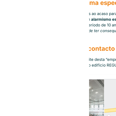
Como é que este esquema espec
Através do envio de milhares de emails ao acaso par
desta comunicação causar enorme um
alarmismo es
oferecendo-se para registar por um período de 10 a
caso não registe os mesmos “
Isso pode ter consequ
ESQUEMA!
Esta entidade não tem contacto
Através de uma simples pesquisa no site desta “empr
espaço físico é um escritório virtual no edifício RE