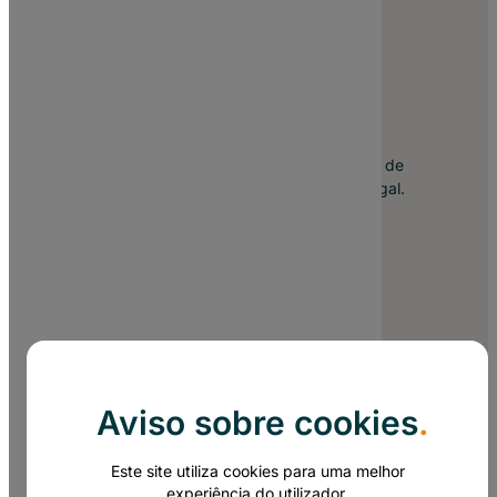
Nº1 em Sites em Portugal
Há 19 anos no mercado, somos hoje a agência de
Criação de Sites de maior referência em Portugal.
Linkedin
Facebook
Instagram
https://x.com/site_pt
YouTube
Aviso sobre cookies
.
Este site utiliza cookies para uma melhor
experiência do utilizador.