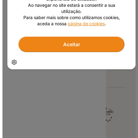
Ao navegar no site estará a consentir a sua
utilização.
Para saber mais sobre como utilizamos cookies,
Consulte as nossas condições promocionais,
aceda a nossa
página de cookies
.
clique aqui
.
A todos os valores apresentados neste site
acresce o IVA à taxa legal em vigor.
Aceitar
Copyright © 2007 – 2026 Site.pt
Gerir cookies