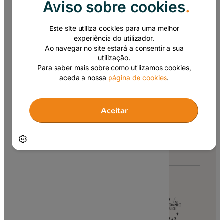
Aviso sobre cookies
.
Este site utiliza cookies para uma melhor
experiência do utilizador.
Ao navegar no site estará a consentir a sua
Consulte as nossas condições promocionais,
utilização.
clique aqui
.
Para saber mais sobre como utilizamos cookies,
A todos os valores apresentados neste site
aceda a nossa
página de cookies
.
acresce o IVA à taxa legal em vigor.
Copyright © 2007 – 2026 Site.pt
Aceitar
Gerir cookies