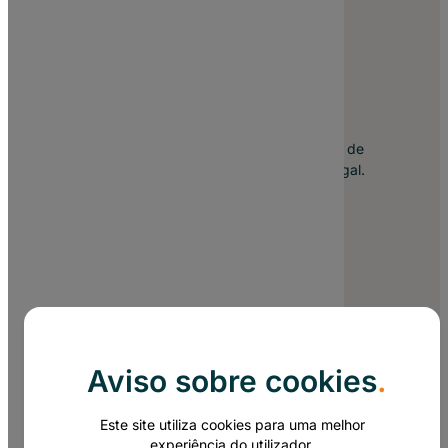
Nº1 em Sites em Portugal
Há 19 anos no mercado, somos hoje a agência de
Criação de Sites de maior referência em Portugal.
Linkedin
Facebook
Instagram
https://x.com/site_pt
YouTube
Aviso sobre cookies
.
Este site utiliza cookies para uma melhor
experiência do utilizador.