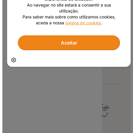
Ao navegar no site estará a consentir a sua
utilização.
Para saber mais sobre como utilizamos cookies,
Consulte as nossas condições promocionais,
aceda a nossa
página de cookies
.
clique aqui
.
A todos os valores apresentados neste site
acresce o IVA à taxa legal em vigor.
Aceitar
Copyright © 2007 – 2026 Site.pt
Gerir cookies